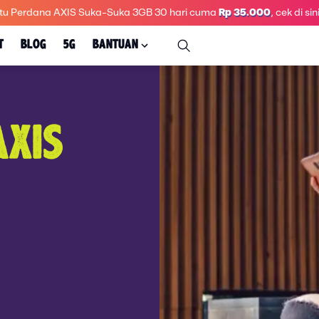
tu Perdana AXIS Suka-Suka 3GB 30 hari
cuma
Rp 35.000
, cek di sini
T
BLOG
5G
BANTUAN
AXIS