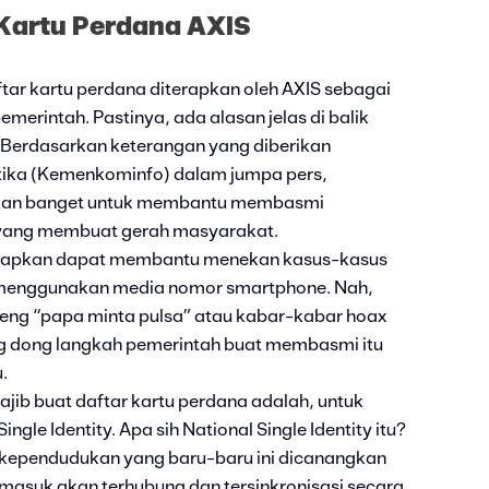
 Kartu Perdana AXIS
tar kartu perdana diterapkan oleh AXIS sebagai
erintah. Pastinya, ada alasan jelas di balik
u. Berdasarkan keterangan yang diberikan
tika (Kemenkominfo) dalam jumpa pers,
tuhkan banget untuk membantu membasmi
 yang membuat gerah masyarakat.
 diharapkan dapat membantu menekan kasus-kasus
 menggunakan media nomor smartphone. Nah,
eng “papa minta pulsa” atau kabar-kabar hoax
ng dong langkah pemerintah buat membasmi itu
.
ib buat daftar kartu perdana adalah, untuk
le Identity. Apa sih National Single Identity itu?
em kependudukan yang baru-baru ini dicanangkan
 masuk akan terhubung dan tersinkronisasi secara