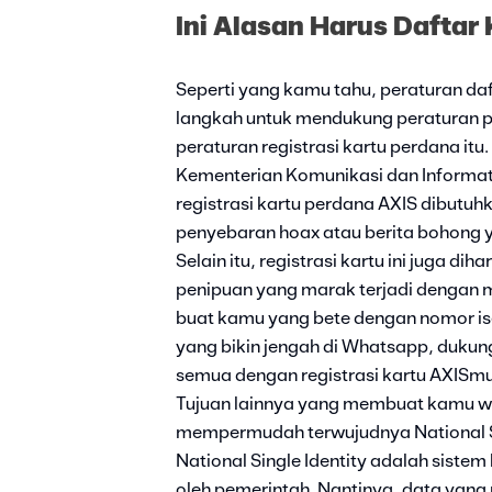
Ini Alasan Harus Daftar
Seperti yang kamu tahu, peraturan daf
langkah untuk mendukung peraturan pem
peraturan registrasi kartu perdana it
Kementerian Komunikasi dan Informa
registrasi kartu perdana AXIS dibu
penyebaran hoax atau berita bohong
Selain itu, registrasi kartu ini juga
penipuan yang marak terjadi dengan
buat kamu yang bete dengan nomor is
yang bikin jengah di Whatsapp, duku
semua dengan registrasi kartu AXISmu
Tujuan lainnya yang membuat kamu waj
mempermudah terwujudnya National Sing
National Single Identity adalah sist
oleh pemerintah. Nantinya, data yang