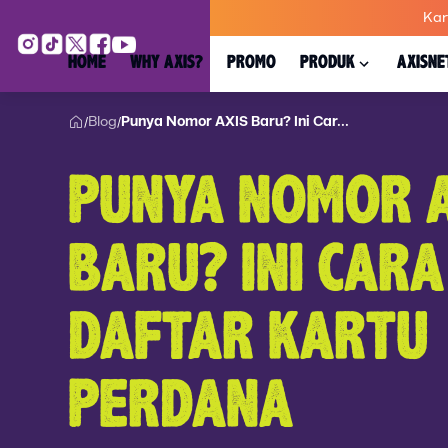
Kar
HOME
WHY AXIS?
PROMO
PRODUK
AXISNE
Blog
Punya Nomor AXIS Baru? Ini Car...
/
/
PUNYA NOMOR 
BARU? INI CARA
DAFTAR KARTU
PERDANA