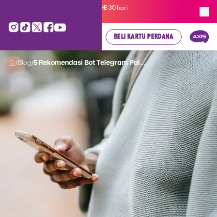
Kartu Perdana AXIS Suka-Suka 3GB 30 hari
cuma
Rp 35.000
, cek di sini!
BELI KARTU PERDANA
Blog
5 Rekomendasi Bot Telegram Pal...
/
/