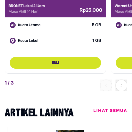
BRONET Lokal 24Jam
Warnet Un
Rp25.000
Masa Aktif 14 Hari
Masa Akti
5 GB
Kuota Utama
Kuo
1 GB
Kuota Lokal
BELI
1
/
3
LIHAT SEMUA
ARTIKEL LAINNYA