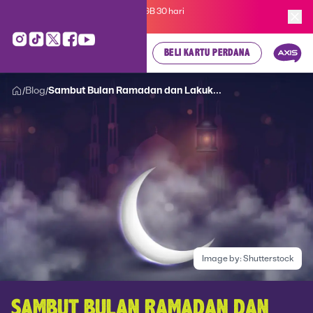
Kartu Perdana AXIS Suka-Suka 3GB 30 hari
cuma
Rp 35.000
, cek di sini!
BELI KARTU PERDANA
Blog
Sambut Bulan Ramadan dan Lakuk...
/
/
Image by:
Shutterstock
SAMBUT BULAN RAMADAN DAN