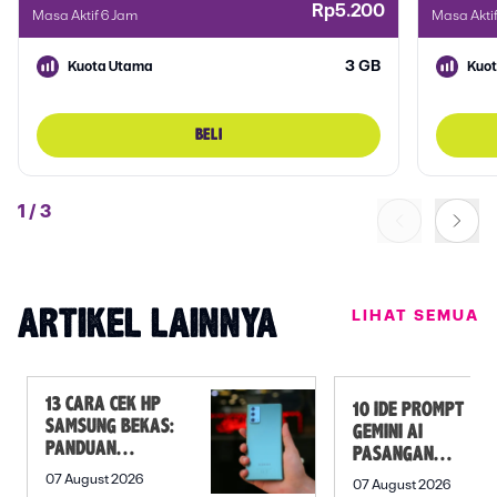
Rp5.200
Masa Aktif 6 Jam
Masa Akti
3 GB
Kuota Utama
Kuo
BELI
1
/
3
LIHAT SEMUA
ARTIKEL LAINNYA
13 CARA CEK HP
10 IDE PROMPT
SAMSUNG BEKAS:
GEMINI AI
PANDUAN
PASANGAN
SEBELUM
PREWEDDING
07 August 2026
07 August 2026
MEMBELI