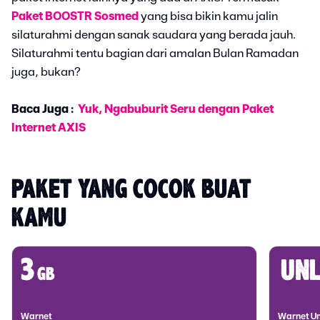
Paket BOOSTR Sosmed
yang bisa bikin kamu jalin
silaturahmi dengan sanak saudara yang berada jauh.
Silaturahmi tentu bagian dari amalan Bulan Ramadan
juga, bukan?
Baca Juga :
Yuk, Ngabuburit Seru dengan Paket
Internet AXIS
PAKET YANG COCOK BUAT 
KAMU
3
unl
gb
Warnet
Warnet Un