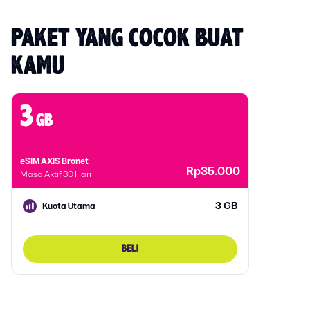
PAKET YANG COCOK BUAT 
KAMU
3
gb
eSIM AXIS Bronet
Rp35.000
Masa Aktif 30 Hari
3 GB
Kuota Utama
BELI