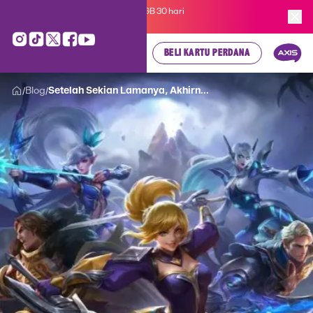
Kartu Perdana AXIS Suka-Suka 3GB 30 hari
cuma
Rp 35.000
, cek di sini!
BELI KARTU PERDANA
Blog
Setelah Sekian Lamanya, Akhirn...
/
/