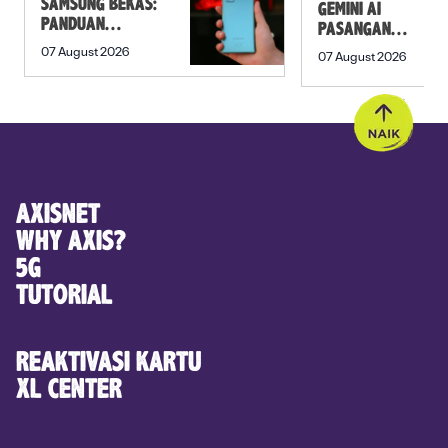
SAMSUNG BEKAS:
GEMINI AI
PANDUAN
PASANGAN
SEBELUM
PREWEDDING
07 August 2026
07 August 2026
MEMBELI
YANG ROMANTIS
AXISNET
WHY AXIS?
5G
TUTORIAL
REAKTIVASI KARTU
XL CENTER