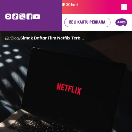
Kartu Perdana AXIS Suka-Suka 3GB 30 hari
cuma
Rp 35.000
, cek di sini!
BELI KARTU PERDANA
Blog
Simak Daftar Film Netflix Terb...
/
/