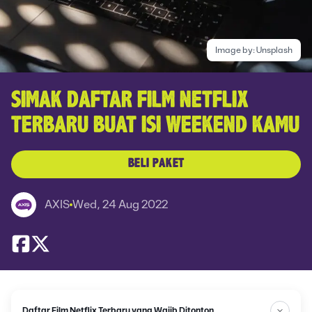
Image by:
Unsplash
SIMAK DAFTAR FILM NETFLIX
TERBARU BUAT ISI WEEKEND KAMU
BELI PAKET
AXIS
Wed, 24 Aug 2022
Daftar Film Netflix Terbaru yang Wajib Ditonton