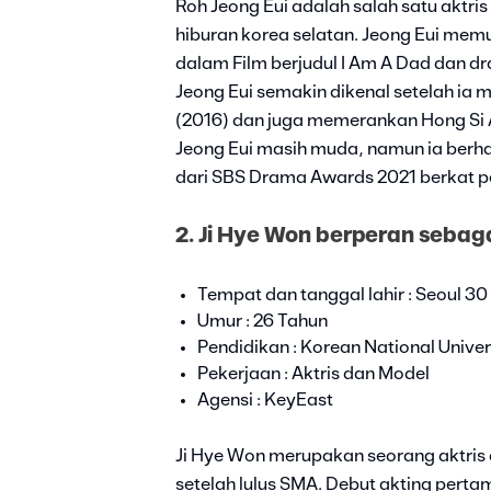
Roh Jeong Eui adalah salah satu aktris
hiburan korea selatan. Jeong Eui memu
dalam Film berjudul I Am A Dad dan d
Jeong Eui semakin dikenal setelah ia
(2016) dan juga memerankan Hong Si 
Jeong Eui masih muda, namun ia berh
dari SBS Drama Awards 2021 berkat 
2. Ji Hye Won berperan sebag
Tempat dan tanggal lahir : Seoul 3
Umur : 26 Tahun
Pendidikan : Korean National Univers
Pekerjaan : Aktris dan Model
Agensi : KeyEast
Ji Hye Won merupakan seorang aktris d
setelah lulus SMA. Debut akting pert