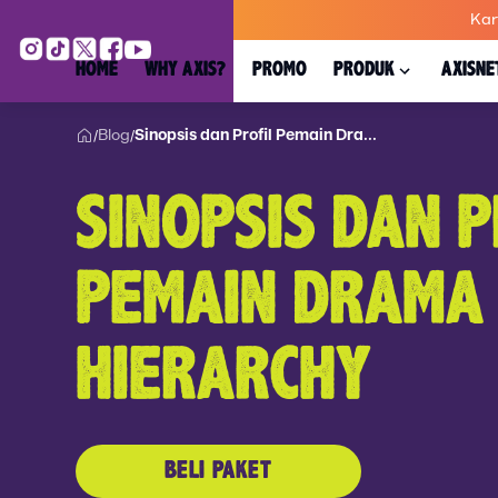
Kar
HOME
WHY AXIS?
PROMO
PRODUK
AXISNE
Blog
Sinopsis dan Profil Pemain Dra...
/
/
SINOPSIS DAN P
PEMAIN DRAMA
HIERARCHY
BELI PAKET