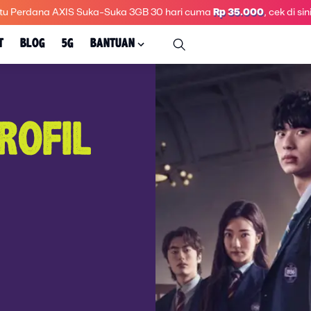
tu Perdana AXIS Suka-Suka 3GB 30 hari
cuma
Rp 35.000
, cek di sini
T
BLOG
5G
BANTUAN
ROFIL