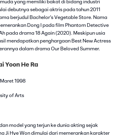
 muda yang memiliki bakat di bidang industri
lai debutnya sebagai aktris pada tahun 2011
rama berjudul Bachelor’s Vegetable Store. Nama
 memerankan Dong I pada film Phantom Detective
Ah pada drama 18 Again (2020). Meskipun usia
asil mendapatkan penghargaan Best New Actress
perannya dalam drama Our Beloved Summer.
ai Yoon He Ra
0 Maret 1998
ity of Arts
an model yang terjun ke dunia akting sejak
ama Ji Hye Won dimulai dari memerankan karakter