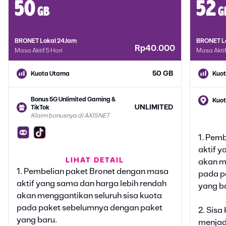
50
52
gb
g
BRONET Lokal 24Jam
BRONET L
Rp40.000
Masa Aktif 5 Hari
Masa Aktif
50 GB
Kuota Utama
Kuo
Bonus 5G Unlimited Gaming &
Kuot
UNLIMITED
TikTok
Klaim bonusnya di AXISNET
Bonu
TikT
1. Pem
Klai
aktif y
Bonus Google Gemini
LIHAT DETAIL
akan m
6 BULAN
Klaim bonusnya di AXISNET
1. Pembelian paket Bronet dengan masa
Bonu
pada p
Klai
aktif yang sama dan harga lebih rendah
yang b
Bonus Vidio Platinum Lite
akan menggantikan seluruh sisa kuota
30 HARI
Klaim bonusnya di AXISNET
Bonu
pada paket sebelumnya dengan paket
2. Sis
Klai
yang baru.
menjadi
Bonus Kuota 5G