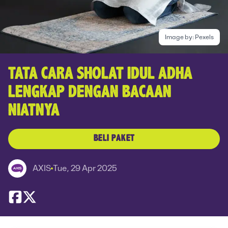
Image by:
Pexels
TATA CARA SHOLAT IDUL ADHA
LENGKAP DENGAN BACAAN
NIATNYA
BELI PAKET
AXIS
Tue, 29 Apr 2025