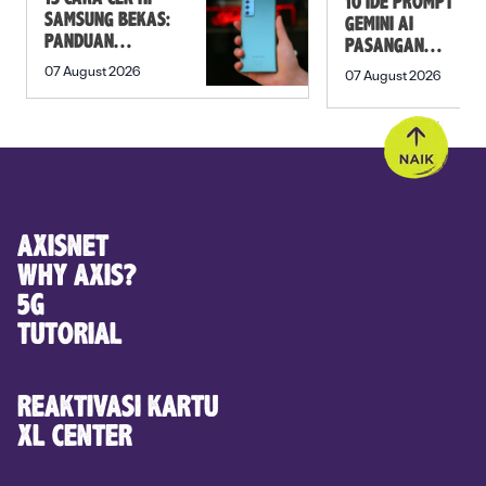
10 IDE PROMPT
SAMSUNG BEKAS:
GEMINI AI
PANDUAN
PASANGAN
SEBELUM
PREWEDDING
07 August 2026
07 August 2026
MEMBELI
YANG ROMANTIS
AXISNET
WHY AXIS?
5G
TUTORIAL
REAKTIVASI KARTU
XL CENTER