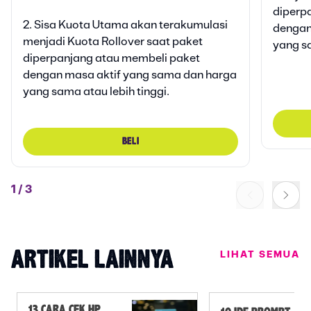
25 GB
Klaim bonusnya di AXISNET
diperp
Bonu
2. Sisa Kuota Utama akan terakumulasi
dengan
Klai
menjadi Kuota Rollover saat paket
yang sa
diperpanjang atau membeli paket
dengan masa aktif yang sama dan harga
yang sama atau lebih tinggi.
BELI
1
/
3
LIHAT SEMUA
ARTIKEL LAINNYA
13 CARA CEK HP