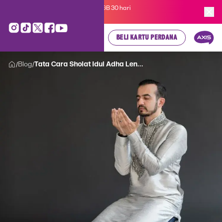
Kartu Perdana AXIS Suka-Suka 3GB 30 hari
cuma
Rp 35.000
, cek di sini!
BELI KARTU PERDANA
Blog
Tata Cara Sholat Idul Adha Len...
/
/