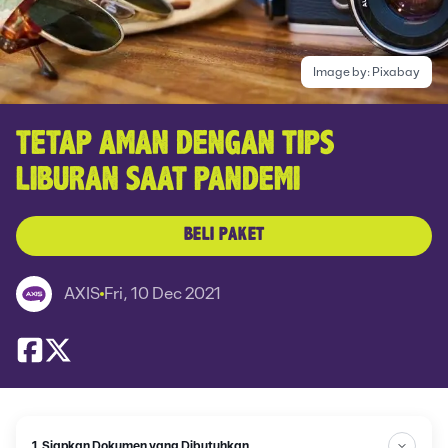
Image by:
Pixabay
TETAP AMAN DENGAN TIPS
LIBURAN SAAT PANDEMI
BELI PAKET
AXIS
Fri, 10 Dec 2021
1. Siapkan Dokumen yang Dibutuhkan