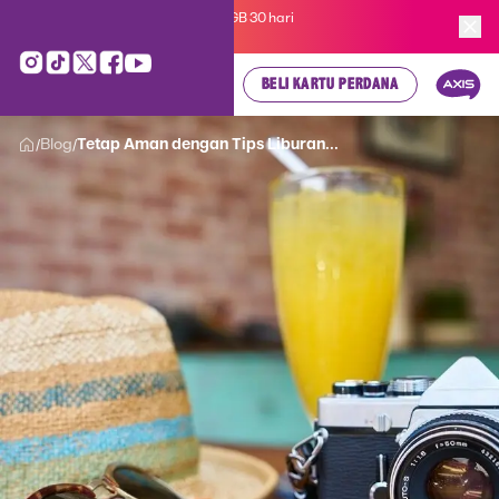
Kartu Perdana AXIS Suka-Suka 3GB 30 hari
cuma
Rp 35.000
, cek di sini!
BELI KARTU PERDANA
Blog
Tetap Aman dengan Tips Liburan...
/
/