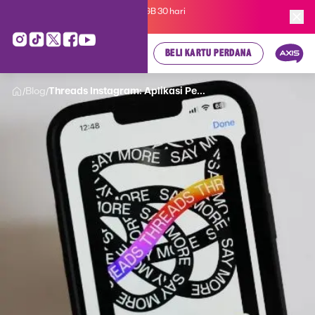
Kartu Perdana AXIS Suka-Suka 3GB 30 hari
cuma
Rp 35.000
, cek di sini!
BELI KARTU PERDANA
Blog
Threads Instagram: Aplikasi Pe...
/
/