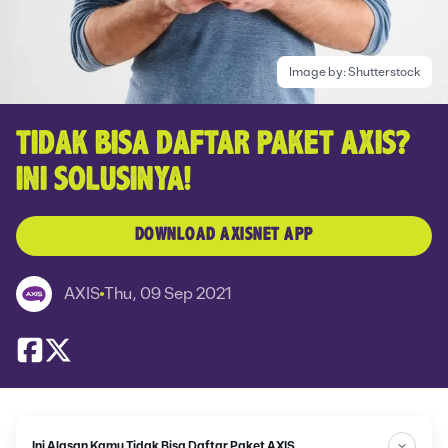
Image by:
Shutterstock
TIDAK BISA DAFTAR PAKET AXIS?
INI SOLUSINYA!
DOWNLOAD AXISNET APP
AXIS
Thu, 09 Sep 2021
Ini Alasan Kamu Tidak Bisa Daftar Paket AXIS