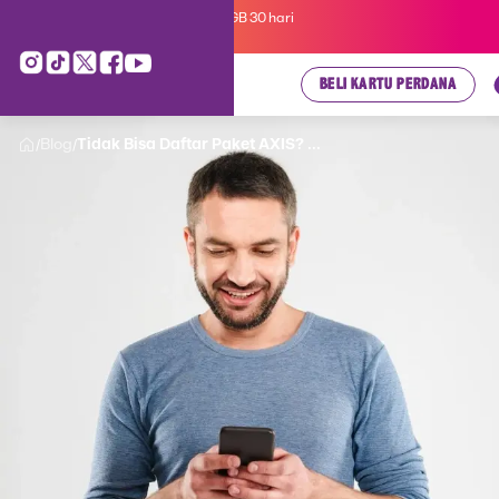
Kartu Perdana AXIS Suka-Suka 3GB 30 hari
cuma
Rp 35.000
, cek di sini!
BELI KARTU PERDANA
Blog
Tidak Bisa Daftar Paket AXIS? ...
/
/