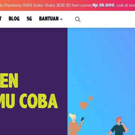
tu Perdana AXIS Suka-Suka 3GB 30 hari
cuma
Rp 35.000
, cek di sini
T
BLOG
5G
BANTUAN
REN
MU COBA