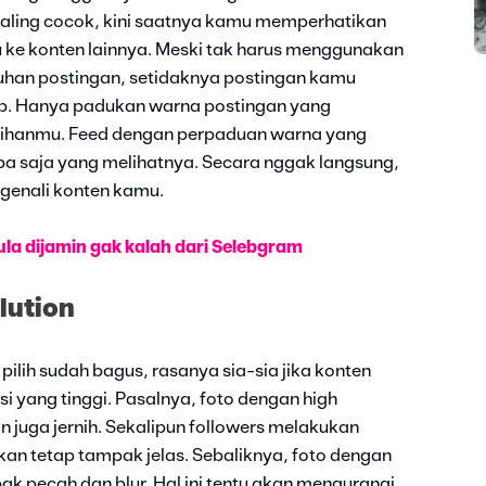
aling cocok, kini saatnya kamu memperhatikan
u ke konten lainnya. Meski tak harus menggunakan
uhan postingan, setidaknya postingan kamu
ip. Hanya padukan warna postingan yang
ihanmu. Feed dengan perpaduan warna yang
apa saja yang melihatnya. Secara nggak langsung,
genali konten kamu.
ula dijamin gak kalah dari Selebgram
lution
lih sudah bagus, rasanya sia-sia jika konten
i yang tinggi. Pasalnya, foto dengan high
n juga jernih. Sekalipun followers melakukan
akan tetap tampak jelas. Sebaliknya, foto dengan
k pecah dan blur. Hal ini tentu akan mengurangi