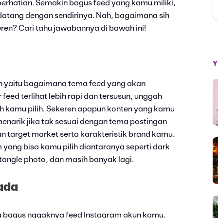
erhatian. Semakin bagus feed yang kamu miliki,
datang dengan sendirinya. Nah, bagaimana sih
en? Cari tahu jawabannya di bawah ini!
Y
n yaitu bagaimana tema feed yang akan
eed terlihat lebih rapi dan tersusun, unggah
h kamu pilih. Sekeren apapun konten yang kamu
menarik jika tak sesuai dengan tema postingan
an target market serta karakteristik brand kamu.
yang bisa kamu pilih diantaranya seperti dark
ctangle photo, dan masih banyak lagi.
ada
a bagus nggaknya feed Instagram akun kamu.