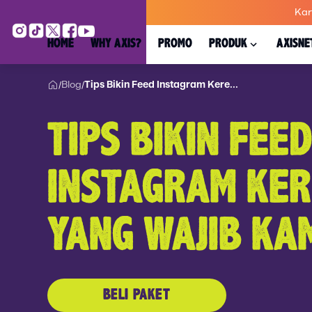
Kar
HOME
WHY AXIS?
PROMO
PRODUK
AXISNE
Blog
Tips Bikin Feed Instagram Kere...
/
/
TIPS BIKIN FEED
INSTAGRAM KE
YANG WAJIB KA
BELI PAKET