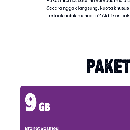
Paket internet satu ini membuatmu bi
Secara nggak langsung, kuota khusus
Tertarik untuk mencoba? Aktifkan paket
PAKET
9
gb
Bronet Sosmed