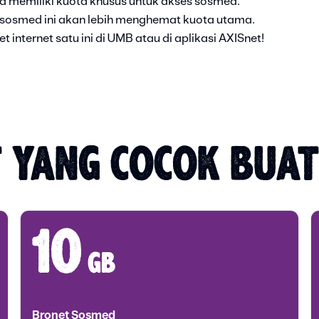
sa memiliki kuota khusus untuk akses sosmed.
 sosmed ini akan lebih menghemat kuota utama.
 internet satu ini di UMB atau di aplikasi AXISnet!
 YANG COCOK BUA
10
gb
Bronet Sosmed