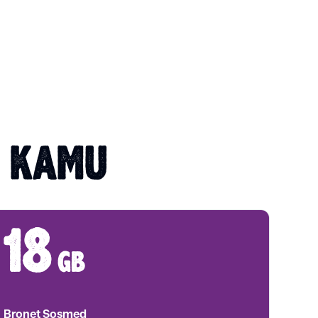
T KAMU
18
gb
Bronet Sosmed