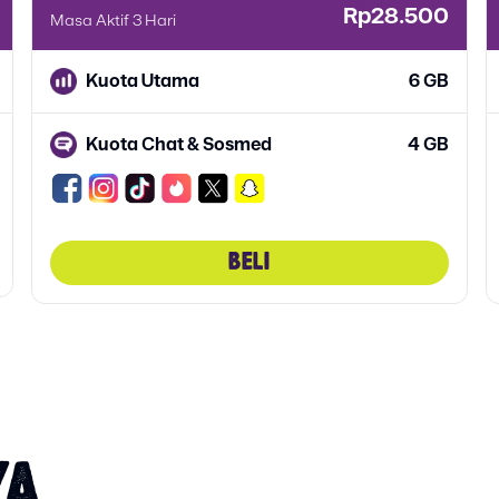
Rp28.500
Masa Aktif 3 Hari
Kuota Utama
6 GB
Kuota Chat & Sosmed
4 GB
BELI
YA