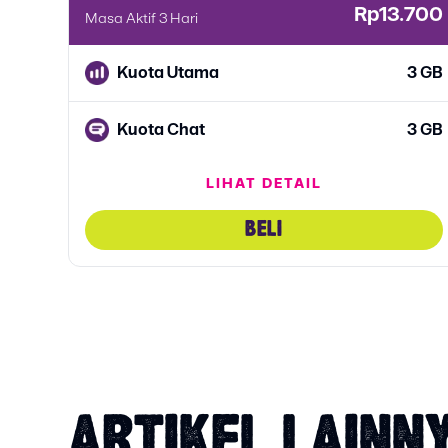
Rp13.700
Masa Aktif 3 Hari
Kuota Utama
3 GB
Kuota Chat
3 GB
LIHAT DETAIL
Kuota Sosmed
3 GB
BELI
ARTIKEL LAINN