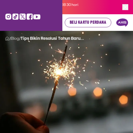
Kartu Perdana AXIS Suka-Suka 3GB 30 hari
cuma
Rp 35.000
, cek di sini!
BELI KARTU PERDANA
Blog
Tips Bikin Resolusi Tahun Baru...
/
/