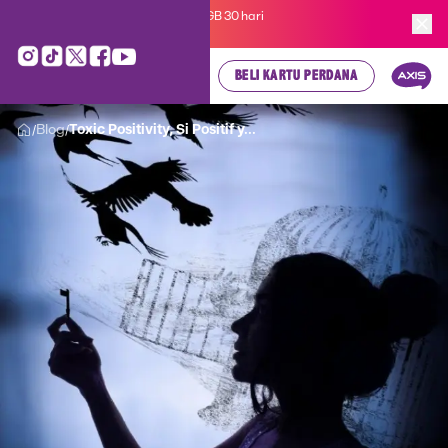
Kartu Perdana AXIS Suka-Suka 3GB 30 hari
cuma
Rp 35.000
, cek di sini!
BELI KARTU PERDANA
Blog
Toxic Positivity, Si Positif y...
/
/