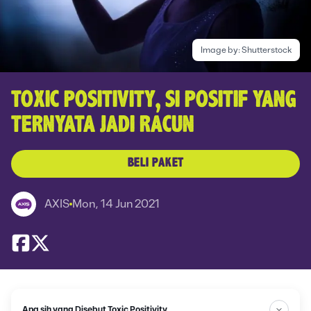
Image by:
Shutterstock
TOXIC POSITIVITY, SI POSITIF YANG
TERNYATA JADI RACUN
BELI PAKET
AXIS
Mon, 14 Jun 2021
Apa sih yang Disebut Toxic Positivity