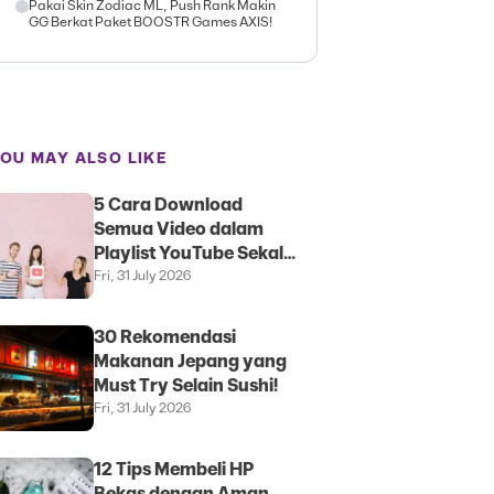
Pakai Skin Zodiac ML, Push Rank Makin
GG Berkat Paket BOOSTR Games AXIS!
OU MAY ALSO LIKE
5 Cara Download
Semua Video dalam
Playlist YouTube Sekali
Klik
Fri, 31 July 2026
30 Rekomendasi
Makanan Jepang yang
Must Try Selain Sushi!
Fri, 31 July 2026
12 Tips Membeli HP