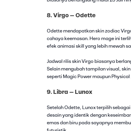
biasanya berlangsung mulai 23 Juli hi
8. Virgo – Odette
Odette mendapatkan skin zodiac Virg
cahaya keemasan. Hero mage ini terli
efek animasi skill yang lebih mewah s
Jadwal rilis skin Virgo biasanya berl
Selain mengubah tampilan visual, ski
seperti Magic Power maupun Physical 
9. Libra – Lunox
Setelah Odette, Lunox terpilih sebagai 
desain yang identik dengan keseimb
emas dan biru pada sayapnya membuat
futuristik.