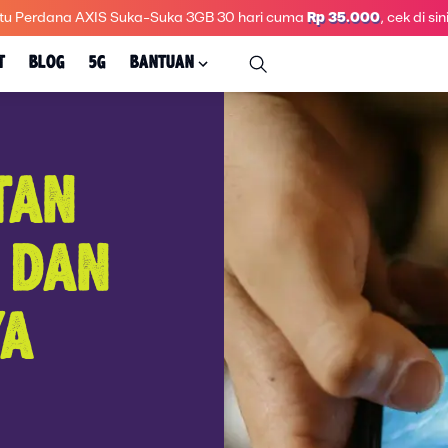
tu Perdana AXIS Suka-Suka 3GB 30 hari
cuma
Rp 35.000
, cek di sini
T
BLOG
5G
BANTUAN
TAN
L DAN
YA