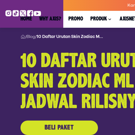
Kar
HOME
WHY AXIS?
PROMO
PRODUK
AXISNE
Blog
10 Daftar Urutan Skin Zodiac M...
/
/
10 DAFTAR URU
SKIN ZODIAC M
JADWAL RILISN
BELI PAKET