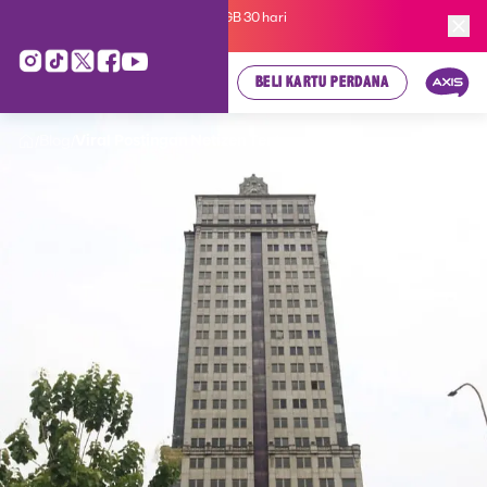
Kartu Perdana AXIS Suka-Suka 3GB 30 hari
cuma
Rp 35.000
, cek di sini!
BELI KARTU PERDANA
Blog
Viral Postingan Netizen Tentan...
/
/