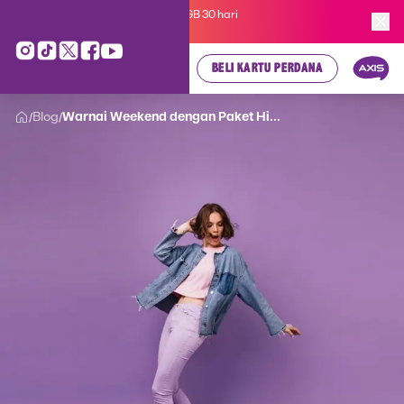
Kartu Perdana AXIS Suka-Suka 3GB 30 hari
cuma
Rp 35.000
, cek di sini!
BELI KARTU PERDANA
Blog
Warnai Weekend dengan Paket Hi...
/
/