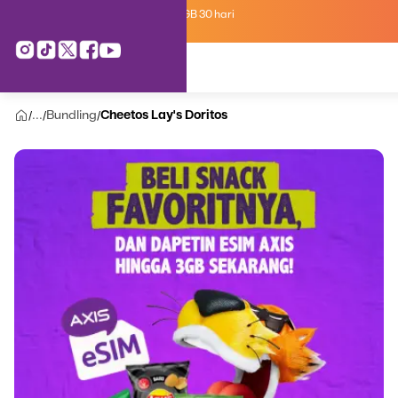
Kartu Perdana AXIS Suka-Suka 3GB 30 hari
cuma
Rp 35.000
, cek di sini!
...
Bundling
Cheetos Lay's Doritos
/
/
/