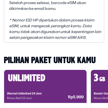
Setelah proses selesai, barcode eSIM akan
dikirimkan ke email kamu.
* Nomor EID HP diperlukan dalam proses klaim
eSIM, untuk mengecek perangkat kamu. Data
kamu tidak akan digunakan untuk kepentingan lain
selain pengecekan klaim nomor eSIM AXIS.
PILIHAN PAKET UNTUK KAMU
unlimited
3
gb
Warnet Unlimited 24 Jam
Boostr Ga
Rp5.999
Masa Aktif 24 Jam
Masa Aktif