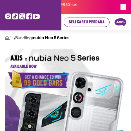
Kartu Perdana AXIS Suka-Suka 3GB 30 hari
cuma
Rp 35.000
, cek di sini!
BELI KARTU PERDANA
...
Bundling
nubia Neo 5 Series
/
/
/