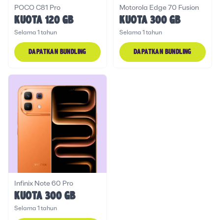
POCO C81 Pro
Motorola Edge 70 Fusion
KUOTA 120 GB
KUOTA 300 GB
Selama 1 tahun
Selama 1 tahun
DAPATKAN BUNDLING
DAPATKAN BUNDLING
Infinix Note 60 Pro
KUOTA 300 GB
Selama 1 tahun