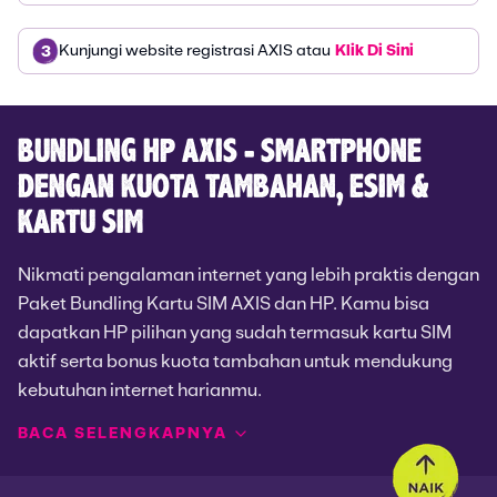
Kunjungi website registrasi AXIS atau
Klik Di Sini
3
BUNDLING HP AXIS - SMARTPHONE
DENGAN KUOTA TAMBAHAN, ESIM &
KARTU SIM
Nikmati pengalaman internet yang lebih praktis dengan
Paket Bundling Kartu SIM AXIS dan HP. Kamu bisa
dapatkan HP pilihan yang sudah termasuk kartu SIM
aktif serta bonus kuota tambahan untuk mendukung
kebutuhan internet harianmu.
Tentunya ini jauh lebih hemat, lebih simpel, dan
BACA SELENGKAPNYA
pastinya langsung siap digunakan tanpa ribet.
Tertarik?