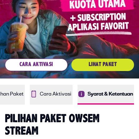
CARA AKTIVASI
LIHAT PAKET
lihan Paket
Cara Aktivasi
Syarat & Ketentuan
PILIHAN PAKET OWSEM 
STREAM