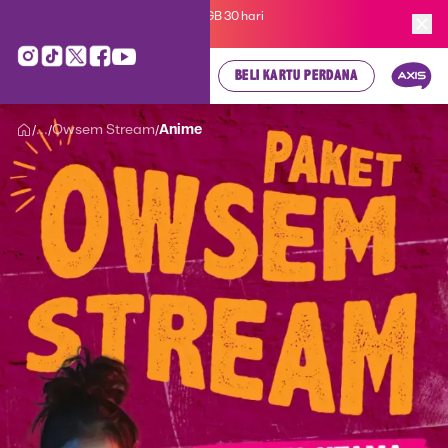
Kartu Perdana AXIS Suka-Suka 3GB 30 hari
cuma
Rp 35.000
, cek di sini!
BELI KARTU PERDANA
...
Owsem Stream
Anime
/
/
/