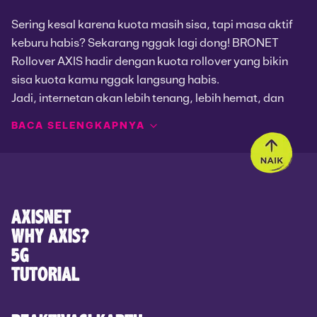
Sering kesal karena kuota masih sisa, tapi masa aktif
keburu habis? Sekarang nggak lagi dong! BRONET
Rollover AXIS hadir dengan kuota rollover yang bikin
sisa kuota kamu nggak langsung habis.
Jadi, internetan akan lebih tenang, lebih hemat, dan
pastinya anti nyesek. Menarik banget, kan?
BACA SELENGKAPNYA
Apa Itu BRONET Rollover?
BRONET Rollover adalah varian Paket BRONET AXIS
yang dilengkapi dengan fitur kuota rollover.
AXISNET
Artinya, sisa kuota dari paket sebelumnya bisa
WHY AXIS?
dipindah ke Paket BRONET Rollover berikutnya yang
5G
akan diperpanjang secara otomatis selama kamu beli
TUTORIAL
Keunggulan Kuota Rollover di Paket
paket baru sebelum masa aktif berakhir. Jadi, kuota
yang terpakai akan lebih maksimal, nggak ada lagi
BRONET AXIS