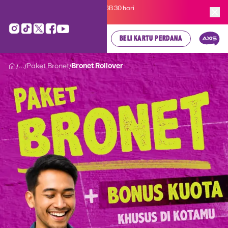
Kartu Perdana AXIS Suka-Suka 3GB 30 hari
cuma
Rp 35.000
, cek di sini!
BELI KARTU PERDANA
...
Paket Bronet
Bronet Rollover
/
/
/