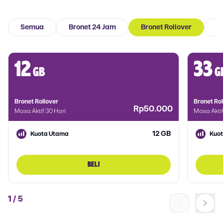
Semua
Bronet 24 Jam
Bronet Rollover
B
12
33
gb
g
Bronet Rollover
Bronet Rol
Rp50.000
Masa Aktif 30 Hari
Masa Aktif
12 GB
Kuota Utama
Kuo
BELI
1
/
5