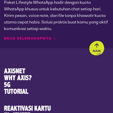
Paket Lifestyle WhatsApp hadir dengan kuota
WhatsApp khusus untuk kebutuhan chat setiap hari.
Kirim pesan, voice note, dan file tanpa khawatir kuota
utama cepat habis. Solusi praktis buat kamu yang aktif
komunikasi setiap waktu.
BACA SELENGKAPNYA
Apa Itu Paket Lifestyle WhatsApp AXIS?
Paket Lifestyle WhatsApp adalah paket internet
dengan kuota WhatsApp yang terpisah dari kuota
utama. Jadi, cocok untuk penggunaan harian yang
AXISNET
fokus pada komunikasi.
WHY AXIS?
5G
Kuota WhatsApp untuk Chat Tanpa
TUTORIAL
Khawatir
REAKTIVASI KARTU
Dengan paket ini, kamu bisa nikmati kuota WhatsApp