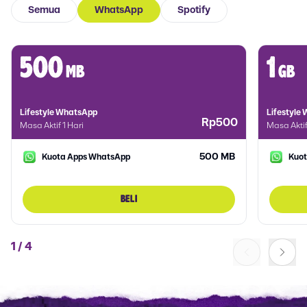
Semua
WhatsApp
Spotify
500
1
mb
gb
Lifestyle WhatsApp
Lifestyle
Rp500
Masa Aktif 1 Hari
Masa Aktif
500 MB
Kuota Apps WhatsApp
Kuo
BELI
1
/
4