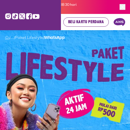
Kartu Perdana AXIS Suka-Suka 3GB 30 hari
cuma
Rp 35.000
, cek di sini!
BELI KARTU PERDANA
...
Paket Lifestyle
WhatsApp
/
/
/