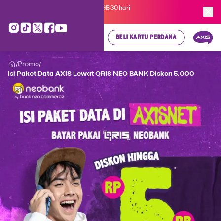
Kartu Perdana AXIS Suka-Suka 3GB 30 hari
cuma
Rp 35.000
, cek di sini!
BELI KARTU PERDANA
Promo
/
/
Isi Paket Data AXIS Lewat QRIS NEO BANK Diskon 5.000