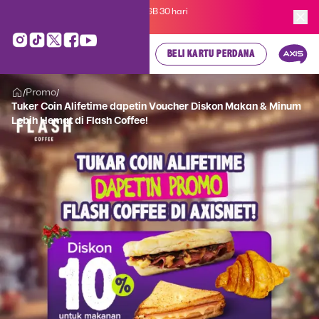
Kartu Perdana AXIS Suka-Suka 3GB 30 hari
cuma
Rp 35.000
, cek di sini!
BELI KARTU PERDANA
Promo
/
/
Tuker Coin Alifetime dapetin Voucher Diskon Makan & Minum
Lebih Hemat di Flash Coffee!