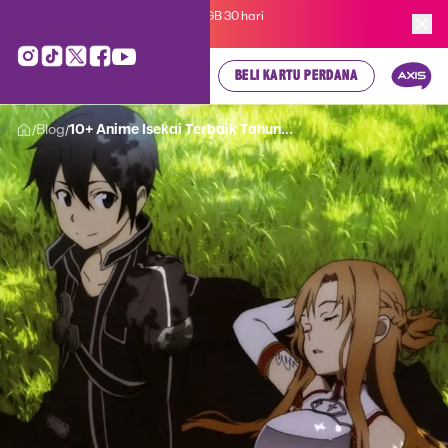
Kartu Perdana AXIS Suka-Suka 3GB 30 hari
cuma
Rp 35.000
, cek di sini!
BELI KARTU PERDANA
Blog
10+ Anime Isekai Terbaik Tahun...
/
/