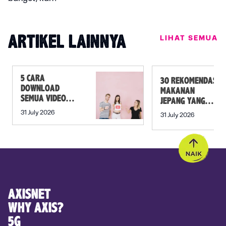
LIHAT SEMUA
ARTIKEL LAINNYA
5 CARA
30 REKOMENDASI
DOWNLOAD
MAKANAN
SEMUA VIDEO
JEPANG YANG
DALAM PLAYLIST
MUST TRY SELAIN
31 July 2026
31 July 2026
YOUTUBE SEKALI
SUSHI!
KLIK
AXISNET
WHY AXIS?
5G