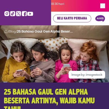
Kartu Perdana AXIS Suka-Suka 3GB 30 hari
cuma
Rp 35.000
, cek di sini!
BELI KARTU PERDANA
Blog
25 Bahasa Gaul Gen Alpha Beser...
/
/
Image by:
imagestock
25 BAHASA GAUL GEN ALPHA
BESERTA ARTINYA, WAJIB KAMU