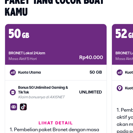
PAKET YANG COCOK BUAT 
KAMU
50
52
gb
g
BRONET Lokal 24Jam
BRONET L
Rp40.000
Masa Aktif 5 Hari
Masa Aktif
50 GB
Kuota Utama
Kuo
Bonus 5G Unlimited Gaming &
Kuot
UNLIMITED
TikTok
Klaim bonusnya di AXISNET
Bonu
TikT
1. Pem
Klai
aktif y
Bonus Google Gemini
LIHAT DETAIL
akan m
6 BULAN
Klaim bonusnya di AXISNET
1. Pembelian paket Bronet dengan masa
Bonu
pada p