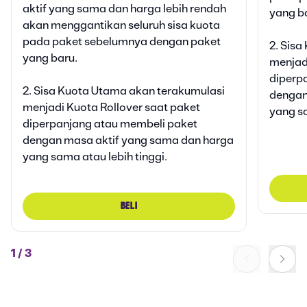
Klai
aktif yang sama dan harga lebih rendah
yang b
Bonus Vidio Platinum Lite
akan menggantikan seluruh sisa kuota
30 HARI
Klaim bonusnya di AXISNET
Bonu
pada paket sebelumnya dengan paket
2. Sis
Klai
yang baru.
menjadi
Bonus Kuota 5G
25 GB
Klaim bonusnya di AXISNET
diperp
Bonu
2. Sisa Kuota Utama akan terakumulasi
dengan
Klai
menjadi Kuota Rollover saat paket
yang sa
diperpanjang atau membeli paket
dengan masa aktif yang sama dan harga
yang sama atau lebih tinggi.
BELI
1
/
3