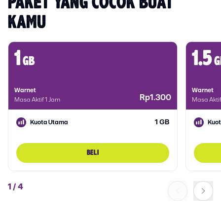
PAKET YANG COCOK BUAT 
KAMU
1
1.5
gb
g
Warnet
Warnet
Rp1.300
Masa Aktif 1 Jam
Masa Akti
1 GB
Kuota Utama
Kuo
BELI
1
/
4