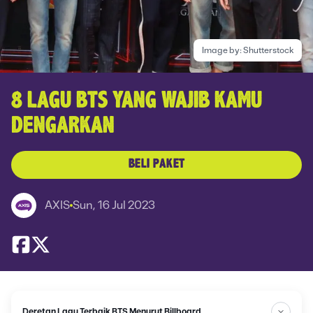
Image by:
Shutterstock
8 LAGU BTS YANG WAJIB KAMU
DENGARKAN
BELI PAKET
AXIS
Sun, 16 Jul 2023
Deretan Lagu Terbaik BTS Menurut Billboard