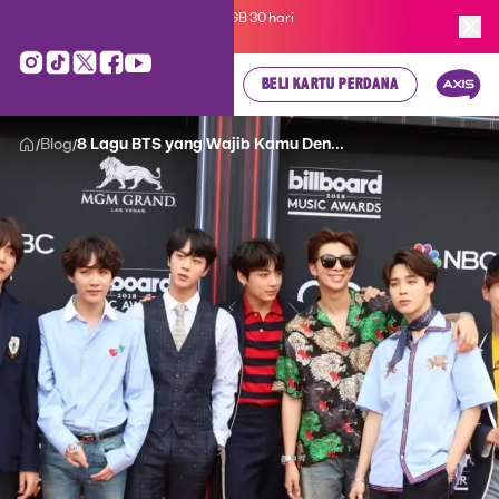
Kartu Perdana AXIS Suka-Suka 3GB 30 hari
cuma
Rp 35.000
, cek di sini!
BELI KARTU PERDANA
Blog
8 Lagu BTS yang Wajib Kamu Den...
/
/