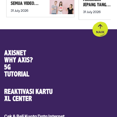
SEMUA VIDEO
JEPANG YANG
DALAM PLAYLIST
MUST TRY SELAIN
31 July 2026
31 July 2026
YOUTUBE SEKALI
SUSHI!
KLIK
AXISNET
WHY AXIS?
5G
TUTORIAL
REAKTIVASI KARTU
XL CENTER
Cek & Beli Kuota Data Internet