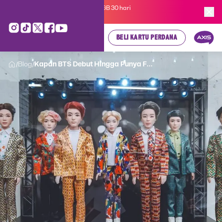
Kartu Perdana AXIS Suka-Suka 3GB 30 hari
cuma
Rp 35.000
, cek di sini!
BELI KARTU PERDANA
Blog
Kapan BTS Debut Hingga Punya F...
/
/