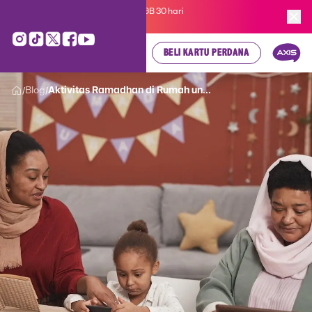
Kartu Perdana AXIS Suka-Suka 3GB 30 hari
cuma
Rp 35.000
, cek di sini!
BELI KARTU PERDANA
Blog
Aktivitas Ramadhan di Rumah un...
/
/