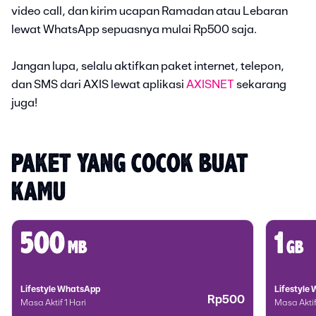
video call, dan kirim ucapan Ramadan atau Lebaran
lewat WhatsApp sepuasnya mulai Rp500 saja.
Jangan lupa, selalu aktifkan paket internet, telepon,
dan SMS dari AXIS lewat aplikasi
AXISNET
sekarang
juga!
PAKET YANG COCOK BUAT 
KAMU
500
1
mb
gb
Lifestyle WhatsApp
Lifestyle
Rp500
Masa Aktif 1 Hari
Masa Aktif