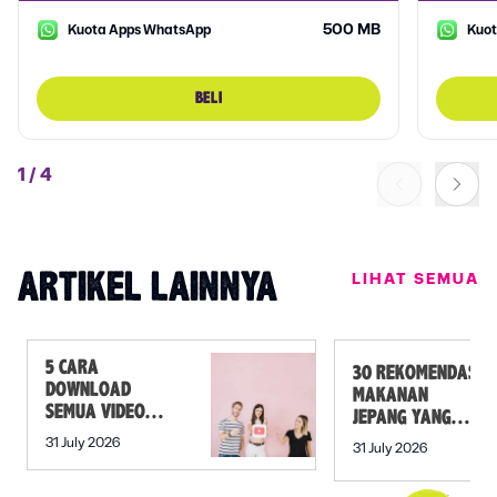
500 MB
Kuota Apps WhatsApp
Kuo
BELI
1
/
4
LIHAT SEMUA
ARTIKEL LAINNYA
5 CARA
30 REKOMENDASI
DOWNLOAD
MAKANAN
SEMUA VIDEO
JEPANG YANG
DALAM PLAYLIST
MUST TRY SELAIN
31 July 2026
31 July 2026
YOUTUBE SEKALI
SUSHI!
KLIK