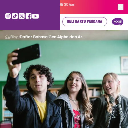
Kartu Perdana AXIS Suka-Suka 3GB 30 hari
cuma
Rp 35.000
, cek di sini!
BELI KARTU PERDANA
Blog
Daftar Bahasa Gen Alpha dan Ar...
/
/