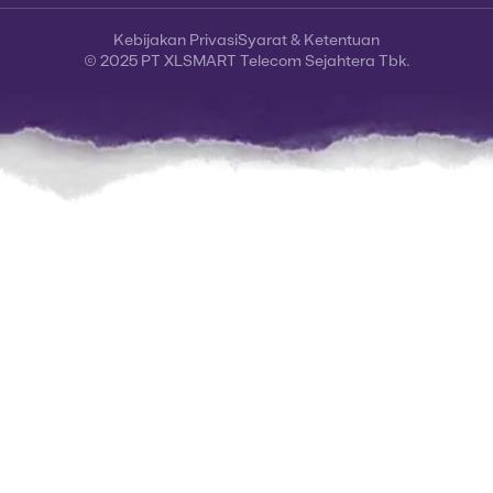
Kebijakan Privasi
Syarat & Ketentuan
© 2025 PT XLSMART Telecom Sejahtera Tbk.