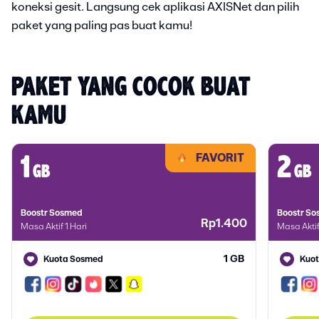
koneksi gesit. Langsung cek aplikasi AXISNet dan pilih
paket yang paling pas buat kamu!
PAKET YANG COCOK BUAT 
KAMU
FAVORIT
1
2
gb
gb
Boostr Sosmed
Boostr S
Rp1.400
Masa Aktif 1 Hari
Masa Aktif
1 GB
Kuota Sosmed
Kuo