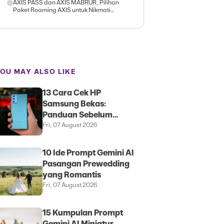
AXIS PASS dan AXIS MABRUR, Pilihan
Paket Roaming AXIS untuk Nikmati
Internetan di Luar Negeri
OU MAY ALSO LIKE
13 Cara Cek HP
Samsung Bekas:
Panduan Sebelum
Membeli
Fri, 07 August 2026
10 Ide Prompt Gemini AI
Pasangan Prewedding
yang Romantis
Fri, 07 August 2026
15 Kumpulan Prompt