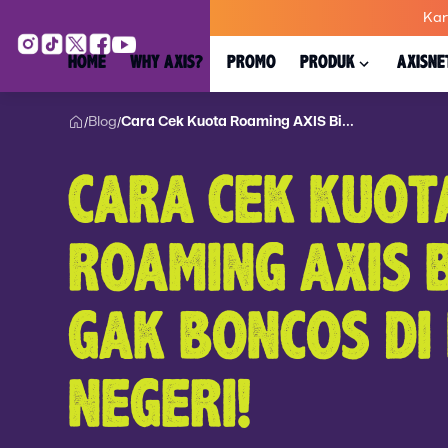
Kar
HOME
WHY AXIS?
PROMO
PRODUK
AXISNE
Blog
Cara Cek Kuota Roaming AXIS Bi...
/
/
CARA CEK KUOT
ROAMING AXIS 
GAK BONCOS DI
NEGERI!