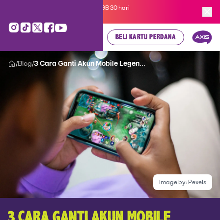
Kartu Perdana AXIS Suka-Suka 3GB 30 hari
cuma
Rp 35.000
, cek di sini!
BELI KARTU PERDANA
Blog
3 Cara Ganti Akun Mobile Legen...
/
/
Image by:
Pexels
3 CARA GANTI AKUN MOBILE