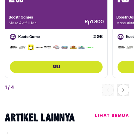
gb
gb
Boostr Games
Boostr G
Rp1.800
Masa Aktif 1 Hari
Masa Aktif
2 GB
Kuota Game
Kuo
BELI
1
/
4
LIHAT SEMUA
ARTIKEL LAINNYA