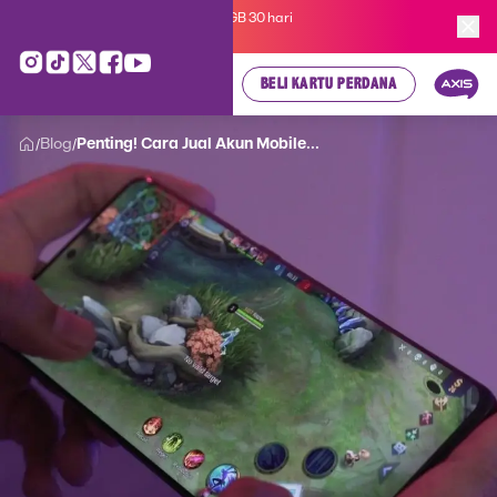
Kartu Perdana AXIS Suka-Suka 3GB 30 hari
cuma
Rp 35.000
, cek di sini!
BELI KARTU PERDANA
Blog
Penting! Cara Jual Akun Mobile...
/
/