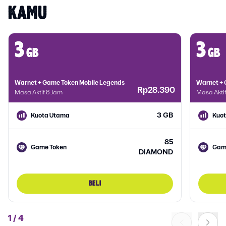
KAMU
3
3
gb
gb
Warnet + Game Token Mobile Legends
Warnet + 
Rp28.390
Masa Aktif 6 Jam
Masa Akti
3 GB
Kuota Utama
Kuo
85
Game Token
Gam
DIAMOND
BELI
1
/
4