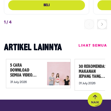
BELI
1
/
4
LIHAT SEMUA
ARTIKEL LAINNYA
5 CARA
30 REKOMENDASI
DOWNLOAD
MAKANAN
SEMUA VIDEO
JEPANG YANG
DALAM PLAYLIST
MUST TRY SELAIN
31 July 2026
31 July 2026
YOUTUBE SEKALI
SUSHI!
KLIK