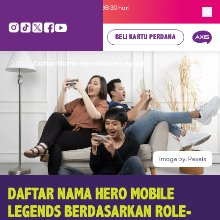
Kartu Perdana AXIS Suka-Suka 3GB 30 hari
cuma
Rp 35.000
, cek di sini!
BELI KARTU PERDANA
Blog
Daftar Nama Hero Mobile Legend...
/
/
Image by:
Pexels
DAFTAR NAMA HERO MOBILE
LEGENDS BERDASARKAN ROLE-