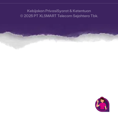
Kebijakan Privasi
Syarat & Ketentuan
© 2025 PT XLSMART Telecom Sejahtera Tbk.