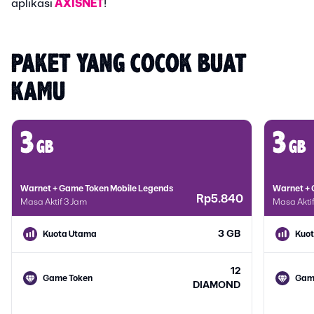
aplikasi
AXISNET
!
PAKET YANG COCOK BUAT 
KAMU
3
3
gb
gb
Warnet + Game Token Mobile Legends
Warnet + 
Rp5.840
Masa Aktif 3 Jam
Masa Akti
3 GB
Kuota Utama
Kuo
12
Game Token
Gam
DIAMOND