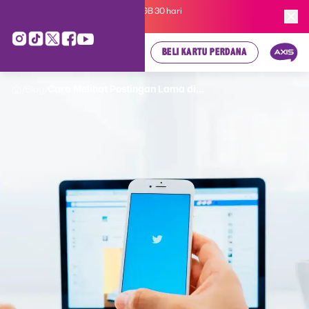
Kartu Perdana AXIS Suka-Suka 3GB 30 hari
cuma
Rp 35.000
, cek di sini!
BELI KARTU PERDANA
Blog
Cara Melihat Postingan Lama di...
/
/