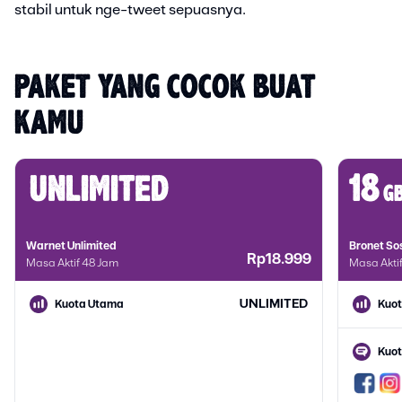
stabil untuk nge-tweet sepuasnya.
PAKET YANG COCOK BUAT 
KAMU
unlimited
18
g
Warnet Unlimited
Bronet S
Rp18.999
Masa Aktif 48 Jam
Masa Aktif
UNLIMITED
Kuota Utama
Kuo
Kuot