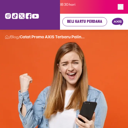
Kartu Perdana AXIS Suka-Suka 3GB 30 hari
cuma
Rp 35.000
, cek di sini!
BELI KARTU PERDANA
Blog
Catat Promo AXIS Terbaru Palin...
/
/