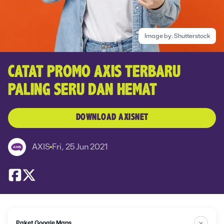
Image by:
Shutterstock
CATAT PROMO AXIS TERBARU
PALING SERU DAN HEMAT
DOWNLOAD AXISNET
AXIS
Fri, 25 Jun 2021
Paket Google Maps