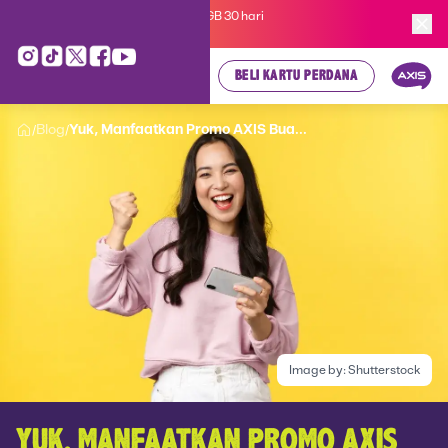
Kartu Perdana AXIS Suka-Suka 3GB 30 hari
cuma
Rp 35.000
, cek di sini!
BELI KARTU PERDANA
Blog
Yuk, Manfaatkan Promo AXIS Bua...
/
/
Image by:
Shutterstock
YUK, MANFAATKAN PROMO AXIS