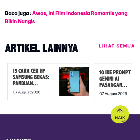
Baca juga :
Awas, Ini Film Indonesia Romantis yang
Bikin Nangis
LIHAT SEMUA
ARTIKEL LAINNYA
13 CARA CEK HP
10 IDE PROMPT
SAMSUNG BEKAS:
GEMINI AI
PANDUAN
PASANGAN
SEBELUM
PREWEDDING
07 August 2026
07 August 2026
MEMBELI
YANG ROMANTIS