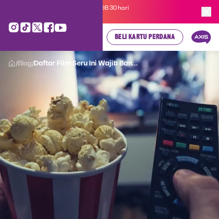
Kartu Perdana AXIS Suka-Suka 3GB 30 hari
cuma
Rp 35.000
, cek di sini!
BELI KARTU PERDANA
Blog
Daftar Film Seru Ini Wajib Ban...
/
/