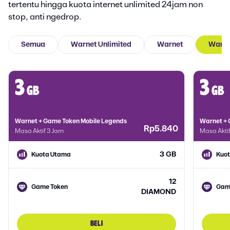
tertentu hingga kuota internet unlimited 24jam non
stop, anti ngedrop.
Semua
Warnet Unlimited
Warnet
Warne
3
3
gb
gb
Warnet + Game Token Mobile Legends
Warnet + 
Rp5.840
Masa Aktif 3 Jam
Masa Akti
3 GB
Kuota Utama
Kuo
12
Game Token
Gam
DIAMOND
BELI