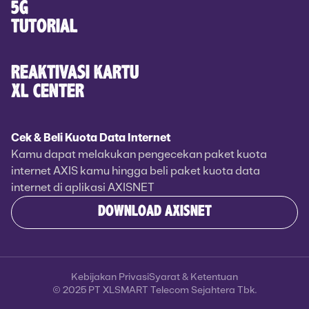
5G
kuota. Dengan paket internet ini, kamu bebas online
TUTORIAL
tanpa harus memantau sisa kuota setiap saat.
Paket Warnet AXIS untuk Apa Saja?
REAKTIVASI KARTU
Selain gaming, Paket Warnet AXIS juga bisa kamu
gunakan untuk berbagai aktivitas online lainnya,
XL CENTER
seperti:
Main game online
Cek & Beli Kuota Data Internet
Streaming video dan live streaming
Kamu dapat melakukan pengecekan paket kuota
Voice chat dan komunikasi online
internet AXIS kamu hingga beli paket kuota data
Browsing dan update aplikasi
internet di aplikasi AXISNET
DOWNLOAD AXISNET
Selama paket ini aktif, maka kamu bisa menikmati
internet unlimited 24 jam tanpa gangguan.
Keunggulan Kuota AXIS Warnet Unlimited
Kebijakan Privasi
Syarat & Ketentuan
24 Jam
© 2025 PT XLSMART Telecom Sejahtera Tbk.
Keunggulan utama Paket Warnet AXIS adalah kuota