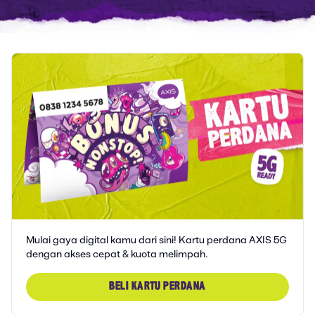
Mulai gaya digital kamu dari sini! Kartu perdana AXIS 5G
dengan akses cepat & kuota melimpah.
BELI KARTU PERDANA