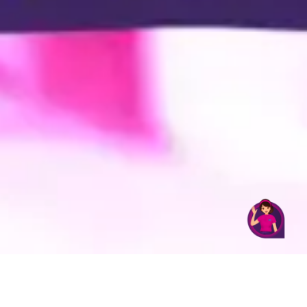
2.
Paket Warnet
Warnet 1 GB Masa Aktif 1 Jam: Rp1.300
Warnet 1.5 GB Masa Aktif 2 Jam: Rp2.350
Warnet 3 GB Masa Aktif 3 Jam: Rp3.650
Warnet 3 GB Masa Aktif 6 Jam: Rp5.200
3.
Paket Warnet + Game Token
Warnet 3 GB + Game Token Mobile Legends 12
Diamond Masa Aktif 3 Jam: Rp5.840
Warnet 3 GB + Game Token Mobile Legends 38
Diamond Masa Aktif 3 Jam: Rp11.890
Warnet 3 GB + Game Token Mobile Legends 59
Diamond Masa Aktif 3 Jam: Rp19.590
Warnet 3 GB + Game Token Mobile Legends 85
Cara Aktivasi Paket Warnet AXIS
Diamond Masa Aktif 6 Jam: Rp28.390
Aktivasi Paket Warnet AXIS sangat mudah dan bisa
Warnet 3 GB + Game Token Free Fire 5 Diamond
dilakukan kapan saja melalui aplikasi AXISNET. Berikut
Masa Aktif 3 Jam: Rp2.990