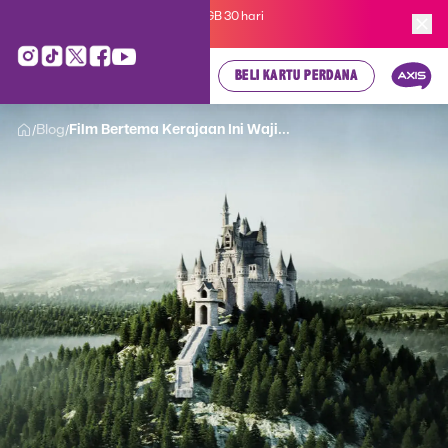
Kartu Perdana AXIS Suka-Suka 3GB 30 hari
cuma
Rp 35.000
, cek di sini!
BELI KARTU PERDANA
Blog
Film Bertema Kerajaan Ini Waji...
/
/