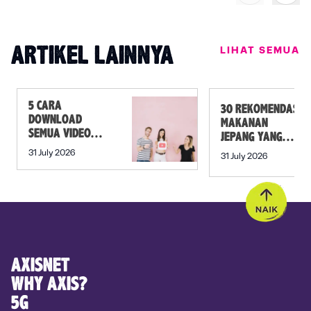
LIHAT SEMUA
ARTIKEL LAINNYA
5 CARA
30 REKOMENDASI
DOWNLOAD
MAKANAN
SEMUA VIDEO
JEPANG YANG
DALAM PLAYLIST
MUST TRY SELAIN
31 July 2026
31 July 2026
YOUTUBE SEKALI
SUSHI!
KLIK
AXISNET
WHY AXIS?
5G