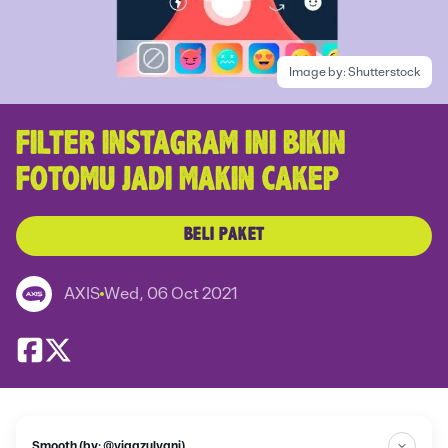
Image by:
Shutterstock
FILTER INSTAGRAM INI BIKIN
FOTOMU JADI MAKIN CAKEP
BELI PAKET
AXIS
Wed, 06 Oct 2021
Smooth (by: @viaazulvani)