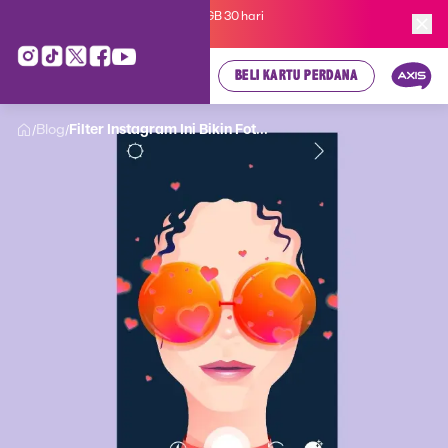
Kartu Perdana AXIS Suka-Suka 3GB 30 hari
cuma
Rp 35.000
, cek di sini!
BELI KARTU PERDANA
Blog
Filter Instagram Ini Bikin Fot...
/
/