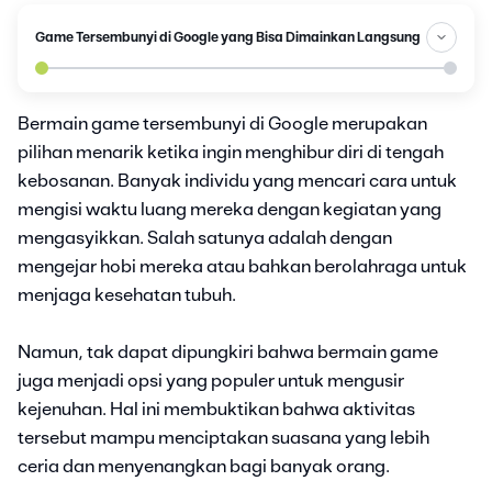
Game Tersembunyi di Google yang Bisa Dimainkan Langsung
Bermain game tersembunyi di Google merupakan
pilihan menarik ketika ingin menghibur diri di tengah
kebosanan. Banyak individu yang mencari cara untuk
mengisi waktu luang mereka dengan kegiatan yang
mengasyikkan. Salah satunya adalah dengan
mengejar hobi mereka atau bahkan berolahraga untuk
menjaga kesehatan tubuh.
Namun, tak dapat dipungkiri bahwa bermain game
juga menjadi opsi yang populer untuk mengusir
kejenuhan. Hal ini membuktikan bahwa aktivitas
tersebut mampu menciptakan suasana yang lebih
ceria dan menyenangkan bagi banyak orang.