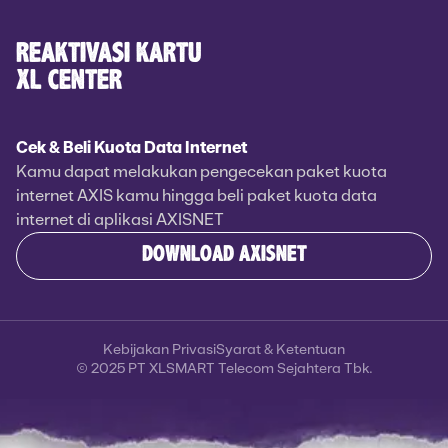
REAKTIVASI KARTU
XL CENTER
Cek & Beli Kuota Data Internet
Kamu dapat melakukan pengecekan paket kuota
internet AXIS kamu hingga beli paket kuota data
internet di aplikasi AXISNET
DOWNLOAD AXISNET
Kebijakan Privasi
Syarat & Ketentuan
© 2025 PT XLSMART Telecom Sejahtera Tbk.