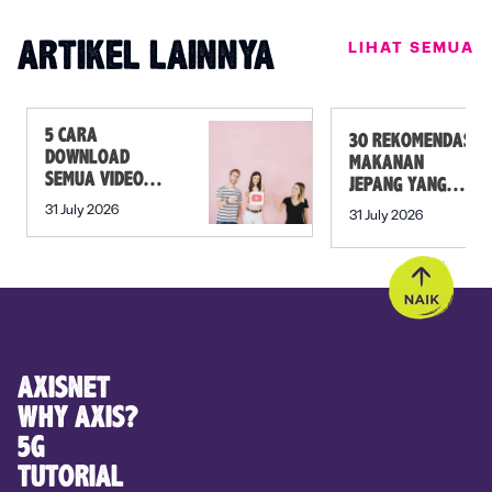
LIHAT SEMUA
ARTIKEL LAINNYA
5 CARA
30 REKOMENDASI
DOWNLOAD
MAKANAN
SEMUA VIDEO
JEPANG YANG
DALAM PLAYLIST
MUST TRY SELAIN
31 July 2026
31 July 2026
YOUTUBE SEKALI
SUSHI!
KLIK
AXISNET
WHY AXIS?
5G
TUTORIAL