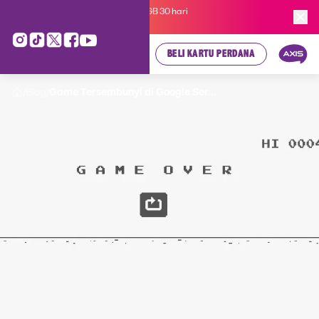
Kartu Perdana AXIS Suka-Suka 3GB 30 hari
cuma
Rp 35.000
, cek di sini!
BELI KARTU PERDANA
Blog
Game Tersembunyi di Google Ser...
/
/