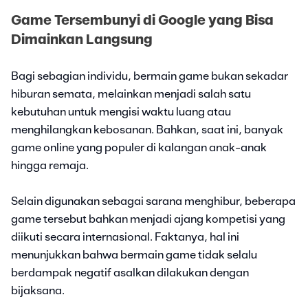
Game Tersembunyi di Google yang Bisa
Dimainkan Langsung
Bagi sebagian individu, bermain game bukan sekadar
hiburan semata, melainkan menjadi salah satu
kebutuhan untuk mengisi waktu luang atau
menghilangkan kebosanan. Bahkan, saat ini, banyak
game online yang populer di kalangan anak-anak
hingga remaja.
Selain digunakan sebagai sarana menghibur, beberapa
game tersebut bahkan menjadi ajang kompetisi yang
diikuti secara internasional. Faktanya, hal ini
menunjukkan bahwa bermain game tidak selalu
berdampak negatif asalkan dilakukan dengan
bijaksana.