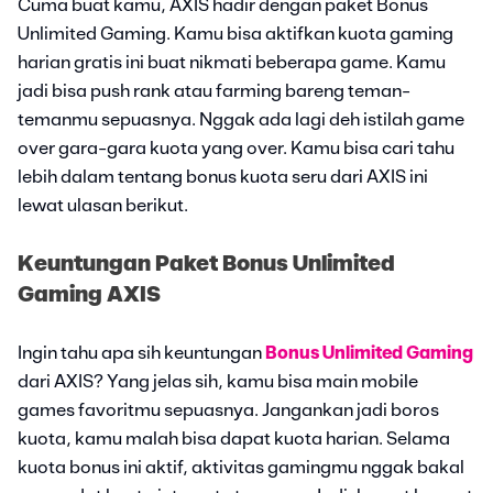
Cuma buat kamu, AXIS hadir dengan paket Bonus
Unlimited Gaming. Kamu bisa aktifkan kuota gaming
harian gratis ini buat nikmati beberapa game. Kamu
jadi bisa push rank atau farming bareng teman-
temanmu sepuasnya. Nggak ada lagi deh istilah game
over gara-gara kuota yang over. Kamu bisa cari tahu
lebih dalam tentang bonus kuota seru dari AXIS ini
lewat ulasan berikut.
Keuntungan Paket Bonus Unlimited
Gaming AXIS
Ingin tahu apa sih keuntungan
Bonus Unlimited Gaming
dari AXIS? Yang jelas sih, kamu bisa main mobile
games favoritmu sepuasnya. Jangankan jadi boros
kuota, kamu malah bisa dapat kuota harian. Selama
kuota bonus ini aktif, aktivitas gamingmu nggak bakal