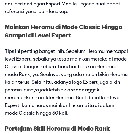
dari pertandingan Esport Mobile Legend buat dapat
referensi yang lebih lengkap.
Mainkan Heromu di Mode Classic Hingga
Sampai di Level Expert
Tips ini penting banget, nih. Sebelum Heromu mencapai
level Expert, sebaiknya tetap mainkan mereka di mode
Classic. Jangan keburu-buru buat ajukan Heromu di
mode Rank, ya. Soalnya, yang ada malah bikin Heromu
kalah terus. Selain itu, adanya logo Expert juga bikin
pemain lainnya jadi lebih aware dan nggak
meremehkan karakter Heromu. Buat dapatkan level
Expert, kamu harus mainkan Heromu itu di dalam
mode Classic hingga 50 kali.
Pertajam Skill Heromu di Mode Rank