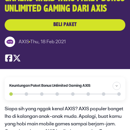
UNLIMITED GAMING DARI AXIS
BELI PAKET
AXIS
Thu, 18 Feb 2021
Keuntungan Paket Bonus Unlimited Gaming AXIS
Siapa sih yang nggak kenal AXIS? AXIS populer banget
lho di kalangan anak-anak muda. Apalagi, buat kamu
yang hobi main mobile games sampai berjam-jam.