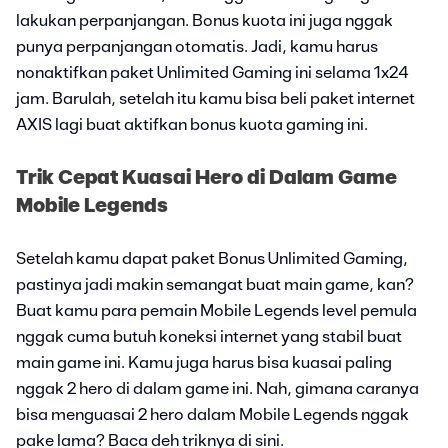
lakukan perpanjangan. Bonus kuota ini juga nggak
punya perpanjangan otomatis. Jadi, kamu harus
nonaktifkan paket Unlimited Gaming ini selama 1x24
jam. Barulah, setelah itu kamu bisa beli paket internet
AXIS lagi buat aktifkan bonus kuota gaming ini.
Trik Cepat Kuasai Hero di Dalam Game
Mobile Legends
Setelah kamu dapat paket Bonus Unlimited Gaming,
pastinya jadi makin semangat buat main game, kan?
Buat kamu para pemain Mobile Legends level pemula
nggak cuma butuh koneksi internet yang stabil buat
main game ini. Kamu juga harus bisa kuasai paling
nggak 2 hero di dalam game ini. Nah, gimana caranya
bisa menguasai 2 hero dalam Mobile Legends nggak
pake lama? Baca deh triknya di sini.