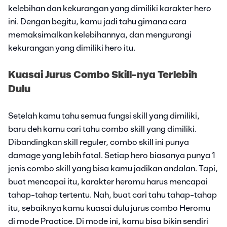
kelebihan dan kekurangan yang dimiliki karakter hero
ini. Dengan begitu, kamu jadi tahu gimana cara
memaksimalkan kelebihannya, dan mengurangi
kekurangan yang dimiliki hero itu.
Kuasai Jurus Combo Skill-nya Terlebih
Dulu
Setelah kamu tahu semua fungsi skill yang dimiliki,
baru deh kamu cari tahu combo skill yang dimiliki.
Dibandingkan skill reguler, combo skill ini punya
damage yang lebih fatal. Setiap hero biasanya punya 1
jenis combo skill yang bisa kamu jadikan andalan. Tapi,
buat mencapai itu, karakter heromu harus mencapai
tahap-tahap tertentu. Nah, buat cari tahu tahap-tahap
itu, sebaiknya kamu kuasai dulu jurus combo Heromu
di mode Practice. Di mode ini, kamu bisa bikin sendiri