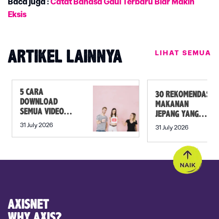
Baca juga :
Catat Bahasa Gaul Terbaru Biar Makin
Eksis
LIHAT SEMUA
ARTIKEL LAINNYA
5 CARA
30 REKOMENDASI
DOWNLOAD
MAKANAN
SEMUA VIDEO
JEPANG YANG
DALAM PLAYLIST
MUST TRY SELAIN
31 July 2026
31 July 2026
YOUTUBE SEKALI
SUSHI!
KLIK
AXISNET
WHY AXIS?