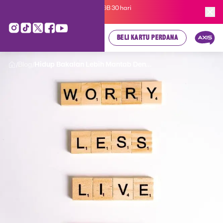
Kartu Perdana AXIS Suka-Suka 3GB 30 hari
cuma
Rp 35.000
, cek di sini!
BELI KARTU PERDANA
Blog
Hidup Bakalan Lebih Mantab Den...
/
/