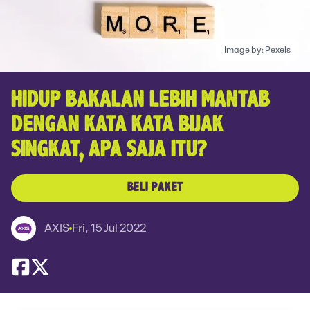
Image by:
Pexels
HIDUP BAKALAN LEBIH MANTAB
DENGAN KATA KATA BIJAK
SINGKAT, APA SAJA ITU?
BELI PAKET
AXIS
Fri, 15 Jul 2022