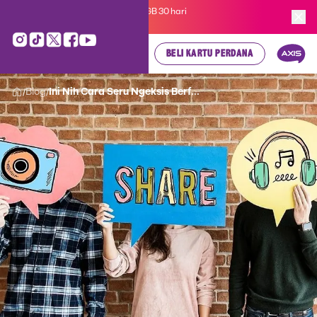
Kartu Perdana AXIS Suka-Suka 3GB 30 hari
cuma
Rp 35.000
, cek di sini!
BELI KARTU PERDANA
Blog
Ini Nih Cara Seru Ngeksis Berf...
/
/