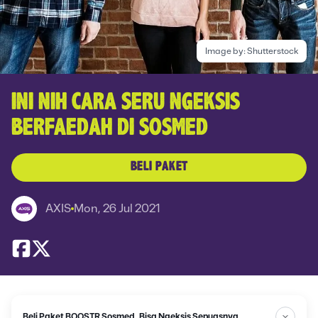
Image by:
Shutterstock
INI NIH CARA SERU NGEKSIS
BERFAEDAH DI SOSMED
BELI PAKET
AXIS
Mon, 26 Jul 2021
Beli Paket BOOSTR Sosmed, Bisa Ngeksis Sepuasnya