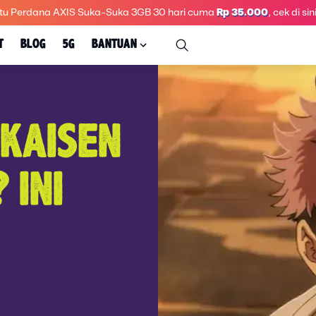
tu Perdana AXIS Suka-Suka 3GB 30 hari
cuma
Rp 35.000
, cek di sini
T
BLOG
5G
BANTUAN
 KAISEN
 INI