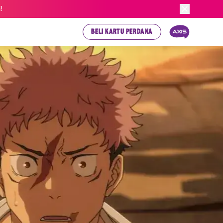
!
BELI KARTU PERDANA