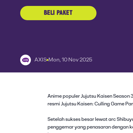
BELI PAKET
AXIS
Mon, 10 Nov 2025
Anime populer Jujutsu Kaisen Season 3
resmi Jujutsu Kaisen: Culling Game Par
Setelah sukses besar lewat arc Shibu
penggemar yang penasaran dengan kela