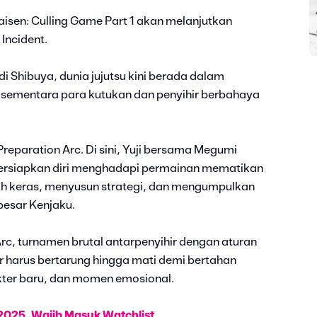
Kaisen: Culling Game Part 1 akan melanjutkan
 Incident.
i Shibuya, dunia jujutsu kini berada dalam
, sementara para kutukan dan penyihir berbahaya
t Preparation Arc. Di sini, Yuji bersama Megumi
ersiapkan diri menghadapi permainan mematikan
ih keras, menyusun strategi, dan mengumpulkan
esar Kenjaku.
Arc, turnamen brutal antarpenyihir dengan aturan
r harus bertarung hingga mati demi bertahan
kter baru, dan momen emosional.
 2025, Wajib Masuk Watchlist