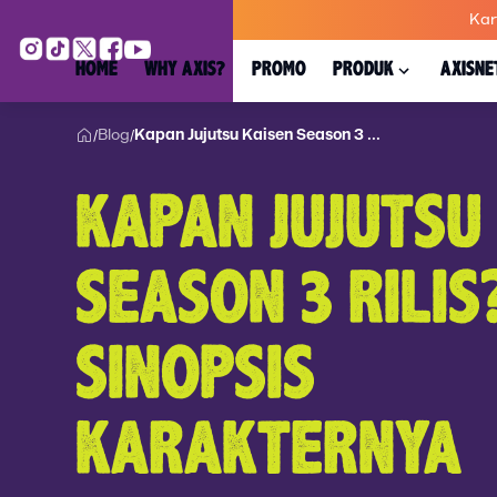
Kar
HOME
WHY AXIS?
PROMO
PRODUK
AXISNE
Blog
Kapan Jujutsu Kaisen Season 3 ...
/
/
KAPAN JUJUTSU
SEASON 3 RILIS?
SINOPSIS
KARAKTERNYA