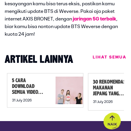
kesayangan kamu bisa terus eksis, pastikan kamu
mengikuti update BTS di Weverse. Pakai aja paket
internet AXIS BRONET, dengan
jaringan 5G terbaik
,
biar kamu bisa nonton update BTS Weverse dengan
kuota 24 jam!
LIHAT SEMUA
ARTIKEL LAINNYA
5 CARA
30 REKOMENDASI
DOWNLOAD
MAKANAN
SEMUA VIDEO
JEPANG YANG
DALAM PLAYLIST
MUST TRY SELAIN
31 July 2026
31 July 2026
YOUTUBE SEKALI
SUSHI!
KLIK