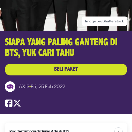
Image by:
Shutterstock
SIAPA YANG PALING GANTENG DI
BTS, YUK CARI TAHU
BELI PAKET
AXIS
Fri, 25 Feb 2022
Pria Tertampan di Dunia Ada di BTS