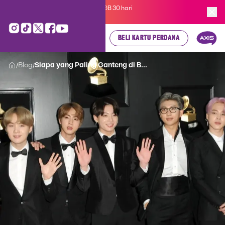
Kartu Perdana AXIS Suka-Suka 3GB 30 hari
cuma
Rp 35.000
, cek di sini!
BELI KARTU PERDANA
Blog
Siapa yang Paling Ganteng di B...
/
/