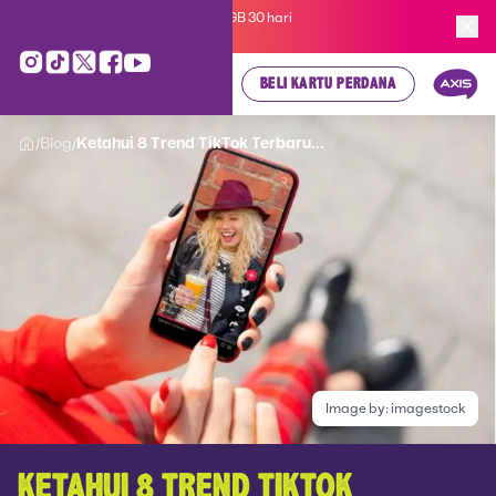
Kartu Perdana AXIS Suka-Suka 3GB 30 hari
cuma
Rp 35.000
, cek di sini!
BELI KARTU PERDANA
Blog
Ketahui 8 Trend TikTok Terbaru...
/
/
Image by:
imagestock
KETAHUI 8 TREND TIKTOK