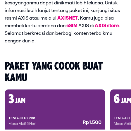
kesayanganmu dapat dinikmati lebih leluasa. Untuk
informasi lebih lanjut tentang paket ini, kunjungi situs
resmi AXIS atau melalui
AXISNET
. Kamu juga bisa
membeli kartu perdana dan
eSIM
AXIS di
AXIS store
.
Selamat berkreasi dan berbagi konten terbaikmu
dengan dunia.
PAKET YANG COCOK BUAT 
KAMU
3
6
jam
ja
TENG-GO 3 Jam
TENG-GO 
Rp1.500
Masa Aktif 5 Hari
Masa Aktif