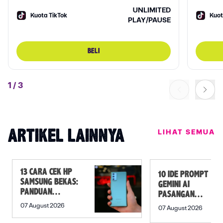
UNLIMITED
Kuota TikTok
Kuot
PLAY/PAUSE
BELI
1
/
3
LIHAT SEMUA
ARTIKEL LAINNYA
13 CARA CEK HP
10 IDE PROMPT
SAMSUNG BEKAS:
GEMINI AI
PANDUAN
PASANGAN
SEBELUM
PREWEDDING
07 August 2026
07 August 2026
MEMBELI
YANG ROMANTIS