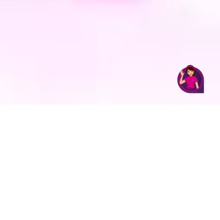
Utama: Rp5.000
kapan internet aktif sesuai kebutuhan onlinemu.
Makanya, paket internet ini cocok untuk streaming film
atau video, browsing, sampai main media sosial
Paket Teng-Go 12 Jam
sepuasnya.
Teng-Go 12 Jam Masa Aktif 5 Hari untuk Kuota
Nggak perlu khawatir waktu terbuang. Karena kamu
TikTok: Rp5.000
bisa Play & Pause paketnya untuk menghentikan durasi
Teng-Go 12 Jam Masa Aktif 5 Hari untuk Kuota
waktu berjalan.
Instagram: Rp5.000
Teng-Go 12 Jam Masa Aktif 5 Hari untuk Kuota
Facebook: Rp5.000
Teng-Go 12 Jam Masa Aktif 5 Hari untuk Kuota
YouTube: Rp5.000
Teng-Go 12 Jam Masa Aktif 5 Hari untuk Kuota
Utama: Rp7.500