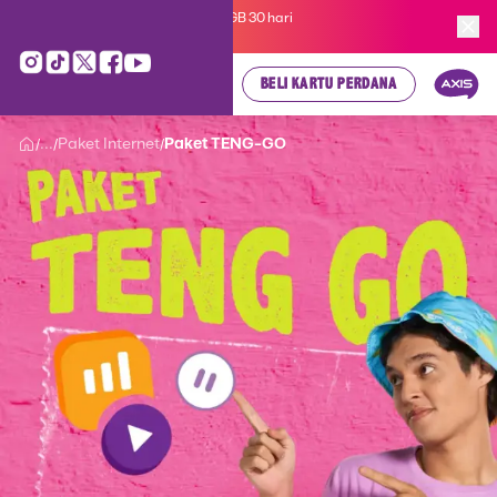
Kartu Perdana AXIS Suka-Suka 3GB 30 hari
cuma
Rp 35.000
, cek di sini!
BELI KARTU PERDANA
...
Paket Internet
Paket TENG-GO
/
/
/