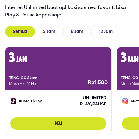
Internet Unlimited buat aplikasi sosmed favorit, bisa
Play & Pause kapan saja.
Semua
3 Jam
6 Jam
12 Jam
3
3
jam
jam
TENG-GO 3 Jam
TENG-GO 
Rp1.500
Masa Aktif 5 Hari
Masa Aktif
UNLIMITED
Kuota TikTok
Kuot
PLAY/PAUSE
BELI